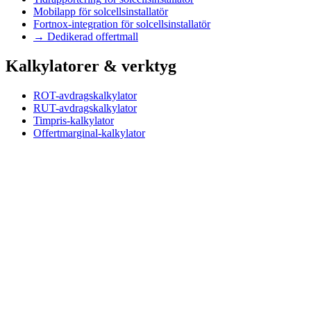
Mobilapp
för
solcellsinstallatör
Fortnox-integration
för
solcellsinstallatör
→ Dedikerad offertmall
Kalkylatorer & verktyg
ROT-avdragskalkylator
RUT-avdragskalkylator
Timpris-kalkylator
Offertmarginal-kalkylator