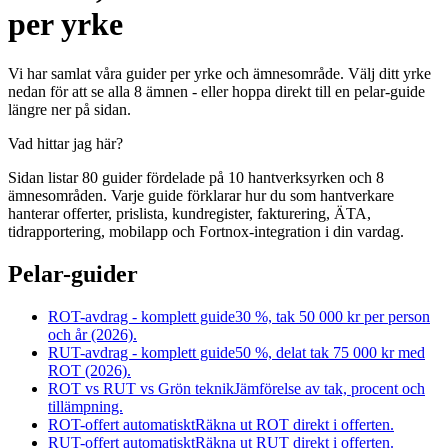
per yrke
Vi har samlat våra guider per yrke och ämnesområde. Välj ditt yrke
nedan för att se alla
8
ämnen - eller hoppa direkt till en pelar-guide
längre ner på sidan.
Vad hittar jag här?
Sidan listar
80
guider fördelade på
10
hantverksyrken och
8
ämnesområden. Varje guide förklarar hur du som hantverkare
hanterar offerter, prislista, kundregister, fakturering, ÄTA,
tidrapportering, mobilapp och Fortnox-integration i din vardag.
Pelar-guider
ROT-avdrag - komplett guide
30 %, tak 50 000 kr per person
och år (2026).
RUT-avdrag - komplett guide
50 %, delat tak 75 000 kr med
ROT (2026).
ROT vs RUT vs Grön teknik
Jämförelse av tak, procent och
tillämpning.
ROT-offert automatiskt
Räkna ut ROT direkt i offerten.
RUT-offert automatiskt
Räkna ut RUT direkt i offerten.