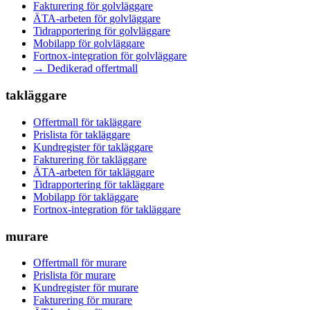
Fakturering
för
golvläggare
ÄTA-arbeten
för
golvläggare
Tidrapportering
för
golvläggare
Mobilapp
för
golvläggare
Fortnox-integration
för
golvläggare
→ Dedikerad offertmall
takläggare
Offertmall
för
takläggare
Prislista
för
takläggare
Kundregister
för
takläggare
Fakturering
för
takläggare
ÄTA-arbeten
för
takläggare
Tidrapportering
för
takläggare
Mobilapp
för
takläggare
Fortnox-integration
för
takläggare
murare
Offertmall
för
murare
Prislista
för
murare
Kundregister
för
murare
Fakturering
för
murare