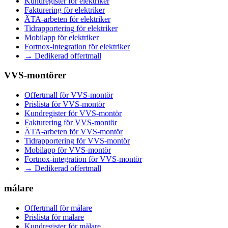
Kundregister
för
elektriker
Fakturering
för
elektriker
ÄTA-arbeten
för
elektriker
Tidrapportering
för
elektriker
Mobilapp
för
elektriker
Fortnox-integration
för
elektriker
→ Dedikerad offertmall
VVS-montörer
Offertmall
för
VVS-montör
Prislista
för
VVS-montör
Kundregister
för
VVS-montör
Fakturering
för
VVS-montör
ÄTA-arbeten
för
VVS-montör
Tidrapportering
för
VVS-montör
Mobilapp
för
VVS-montör
Fortnox-integration
för
VVS-montör
→ Dedikerad offertmall
målare
Offertmall
för
målare
Prislista
för
målare
Kundregister
för
målare