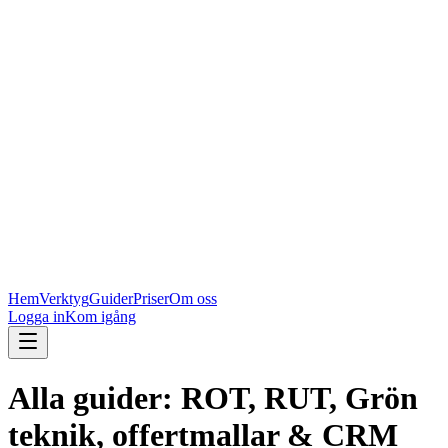
Hem
Verktyg
Guider
Priser
Om oss
Logga in
Kom igång
Alla guider: ROT, RUT, Grön
teknik, offertmallar & CRM