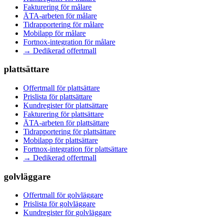
Fakturering
för
målare
ÄTA-arbeten
för
målare
Tidrapportering
för
målare
Mobilapp
för
målare
Fortnox-integration
för
målare
→ Dedikerad offertmall
plattsättare
Offertmall
för
plattsättare
Prislista
för
plattsättare
Kundregister
för
plattsättare
Fakturering
för
plattsättare
ÄTA-arbeten
för
plattsättare
Tidrapportering
för
plattsättare
Mobilapp
för
plattsättare
Fortnox-integration
för
plattsättare
→ Dedikerad offertmall
golvläggare
Offertmall
för
golvläggare
Prislista
för
golvläggare
Kundregister
för
golvläggare