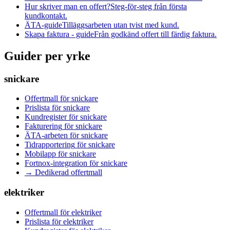
Hur skriver man en offert?
Steg-för-steg från första
kundkontakt.
ÄTA-guide
Tilläggsarbeten utan tvist med kund.
Skapa faktura - guide
Från godkänd offert till färdig faktura.
Guider per yrke
snickare
Offertmall
för
snickare
Prislista
för
snickare
Kundregister
för
snickare
Fakturering
för
snickare
ÄTA-arbeten
för
snickare
Tidrapportering
för
snickare
Mobilapp
för
snickare
Fortnox-integration
för
snickare
→ Dedikerad offertmall
elektriker
Offertmall
för
elektriker
Prislista
för
elektriker