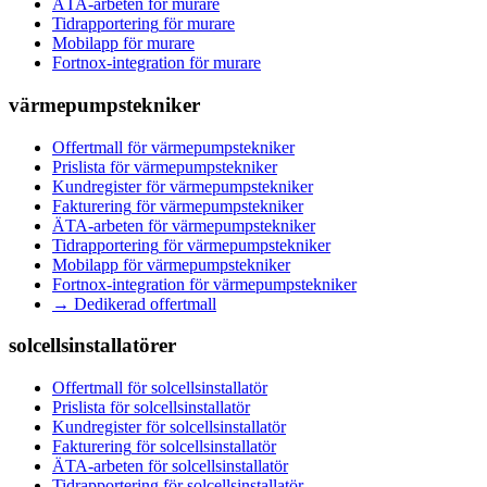
ÄTA-arbeten
för
murare
Tidrapportering
för
murare
Mobilapp
för
murare
Fortnox-integration
för
murare
värmepumpstekniker
Offertmall
för
värmepumpstekniker
Prislista
för
värmepumpstekniker
Kundregister
för
värmepumpstekniker
Fakturering
för
värmepumpstekniker
ÄTA-arbeten
för
värmepumpstekniker
Tidrapportering
för
värmepumpstekniker
Mobilapp
för
värmepumpstekniker
Fortnox-integration
för
värmepumpstekniker
→ Dedikerad offertmall
solcellsinstallatörer
Offertmall
för
solcellsinstallatör
Prislista
för
solcellsinstallatör
Kundregister
för
solcellsinstallatör
Fakturering
för
solcellsinstallatör
ÄTA-arbeten
för
solcellsinstallatör
Tidrapportering
för
solcellsinstallatör