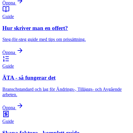
Öppna
Guide
Hur skriver man en offert?
Steg-för-steg guide med tips om prissättning.
Öppna
Guide
ÄTA - så fungerar det
Branschstandard och lag för Ändrings-, Tilläggs- och Avgående
arbeten.
Öppna
Guide
Skapa faktura - komplett guide