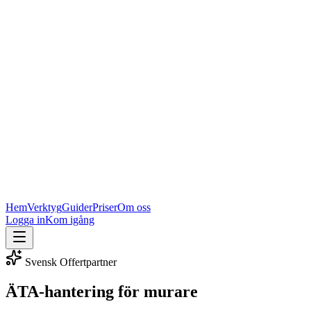
Hem
Verktyg
Guider
Priser
Om oss
Logga in
Kom igång
Svensk Offertpartner
ÄTA-hantering för murare