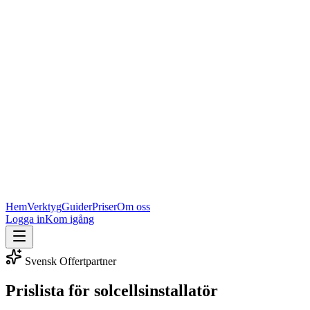
Hem
Verktyg
Guider
Priser
Om oss
Logga in
Kom igång
Svensk Offertpartner
Prislista för solcellsinstallatör