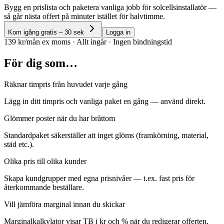
Bygg en prislista och paketera vanliga jobb för solcellsinstallatör —
så går nästa offert på minuter istället för halvtimme.
Kom igång gratis – 30 sek
Logga in
139 kr/mån ex moms · Allt ingår · Ingen bindningstid
För dig som…
Räknar timpris från huvudet varje gång
Lägg in ditt timpris och vanliga paket en gång — använd direkt.
Glömmer poster när du har bråttom
Standardpaket säkerställer att inget glöms (framkörning, material,
städ etc.).
Olika pris till olika kunder
Skapa kundgrupper med egna prisnivåer — t.ex. fast pris för
återkommande beställare.
Vill jämföra marginal innan du skickar
Marginalkalkylator visar TB i kr och % när du redigerar offerten.