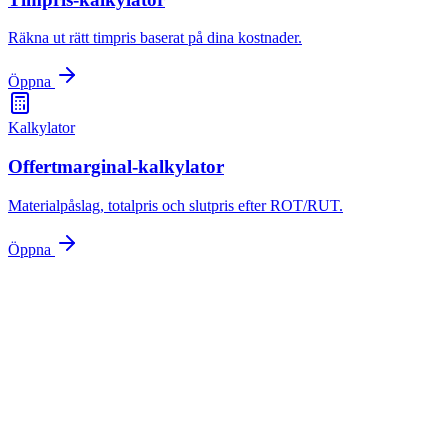
Räkna ut rätt timpris baserat på dina kostnader.
Öppna
Kalkylator
Offertmarginal-kalkylator
Materialpåslag, totalpris och slutpris efter ROT/RUT.
Öppna