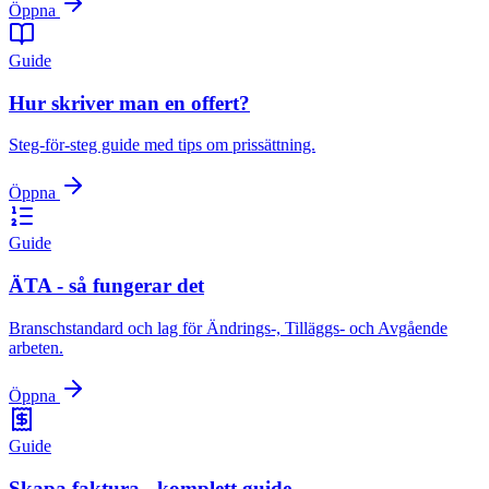
Öppna
Guide
Hur skriver man en offert?
Steg-för-steg guide med tips om prissättning.
Öppna
Guide
ÄTA - så fungerar det
Branschstandard och lag för Ändrings-, Tilläggs- och Avgående
arbeten.
Öppna
Guide
Skapa faktura - komplett guide