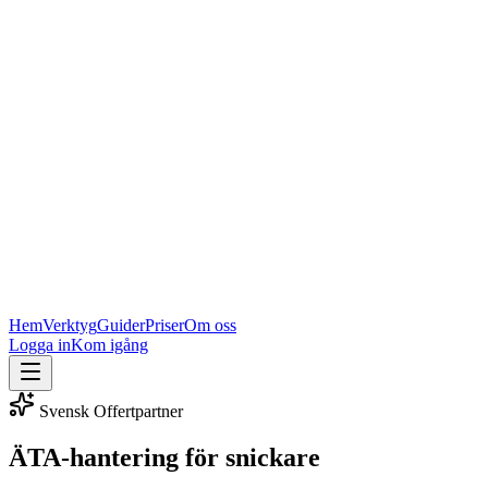
Hem
Verktyg
Guider
Priser
Om oss
Logga in
Kom igång
Svensk Offertpartner
ÄTA-hantering för snickare