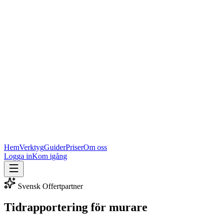
Hem
Verktyg
Guider
Priser
Om oss
Logga in
Kom igång
Svensk Offertpartner
Tidrapportering för murare