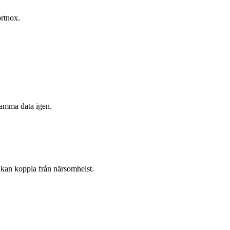
ortnox.
 samma data igen.
 kan koppla från närsomhelst.