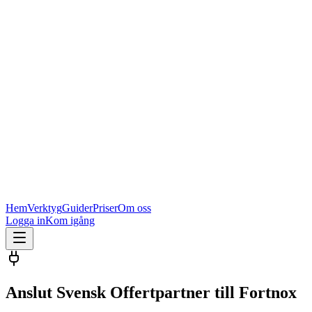
Hem
Verktyg
Guider
Priser
Om oss
Logga in
Kom igång
Anslut Svensk Offertpartner till Fortnox