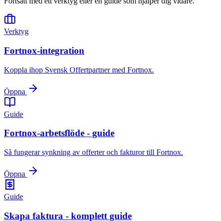
Fortsätt med ett verktyg eller en guide som hjälper dig vidare.
Verktyg
Fortnox-integration
Koppla ihop Svensk Offertpartner med Fortnox.
Öppna
Guide
Fortnox-arbetsflöde - guide
Så fungerar synkning av offerter och fakturor till Fortnox.
Öppna
Guide
Skapa faktura - komplett guide