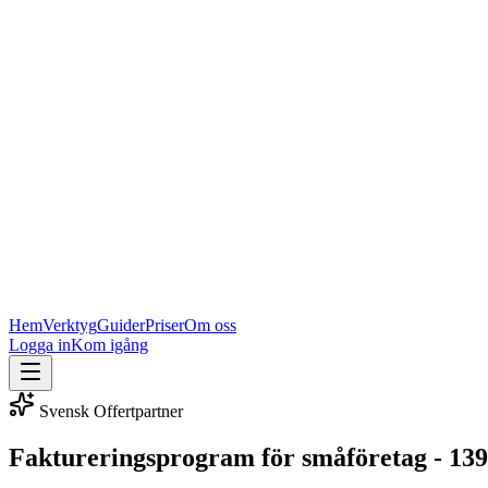
Hem
Verktyg
Guider
Priser
Om oss
Logga in
Kom igång
Svensk Offertpartner
Faktureringsprogram för småföretag - 139 