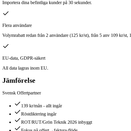
Importera dina befintliga kunder på 30 sekunder.
Flera användare
Volymrabatt redan från 2 användare (125 kr/st), från 5 anv 109 kr/st, 1
EU-data, GDPR-säkert
All data lagras inom EU.
Jämförelse
Svensk Offertpartner
139 kr/mån - allt ingår
Röstdiktering ingår
ROT/RUT/Grön Teknik 2026 inbyggt
Fokus på offert→faktura-flöde